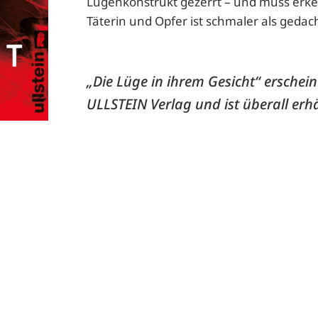
Lügenkonstrukt gezerrt – und muss erk
Täterin und Opfer ist schmaler als gedac
„Die Lüge in ihrem Gesicht“ erschei
ULLSTEIN Verlag und ist überall erhä